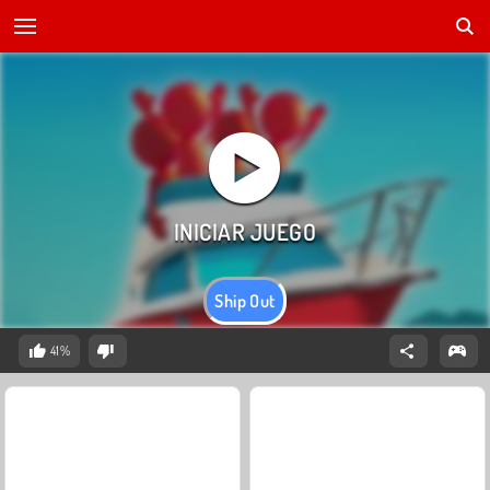
Ship Out
41%