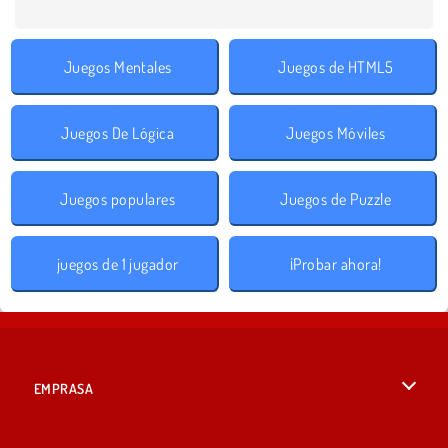
Juegos Mentales
Juegos de HTML5
Juegos De Lógica
Juegos Móviles
Juegos populares
Juegos de Puzzle
juegos de 1 jugador
¡Probar ahora!
EMPRASA
Condiciones de uso