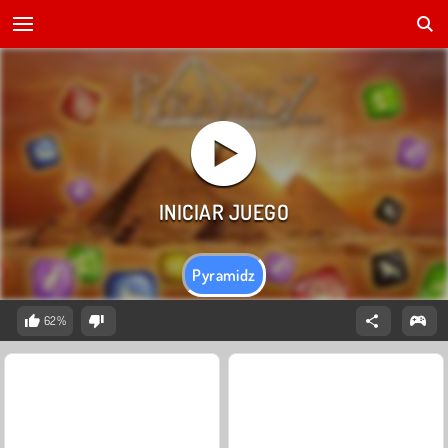
Pyramidz
62%