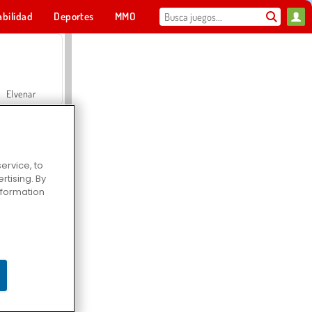
abilidad
Deportes
MMO
Para ti
Elvenar
ervice, to
tising. By
Hospital Surgeon Doctor Game
information
Offroad Crash Climber 4X4