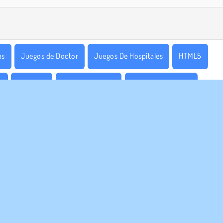
as
Juegos de Doctor
Juegos De Hospitales
HTML5
n
1 jugador
Recoger y correr
Juegos De Gestión
RASA
ASISTENCIA
diciones de uso
Cookies
Ayuda
ica de Privacidad
Consentimiento de cookies