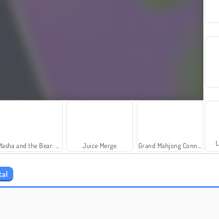
L
Masha and the Bear: Meadows
Juice Merge
Grand Mahjong Connect
tal
Scala 40
Solitaire Social