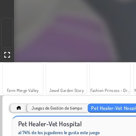
Farm Merge Valley
Jewel Garden Story
Fashion Princess - Dress Up for Girls
Pet Healer-Vet Hospi
Juegos de Gestión de tiempo
Pet Healer-Vet Hospital
Trollface Quest: USA 2
Royal Story
al 74% de los jugadores le gusta este juego