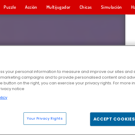
Puzzle
Acción
Multijugador
Chicas
Simulación
H
s your personal information to measure and improve our sites and s
r marketing campaigns and to provide personalised content and adver
he button on the right, you can exercise your privacy rights. For more 
rivacy notice
licy
Your Privacy Rights
ACCEPT COOKIES