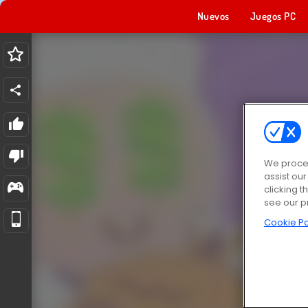
Nuevos
Juegos PC
We proces
assist ou
clicking t
see our p
Cookie Po