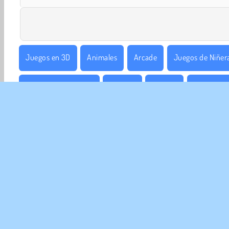
Juegos en 3D
Animales
Arcade
Juegos de Niñer
Juegos De Mascotas
Popular
Gestión
Simulació
EMP
Con
Polít