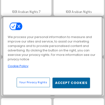
1001 Arabian Nights 7
1001 Arabian Nights
We process your personal information to measure and
improve our sites and service, to assist our marketing
campaigns and to provide personalised content and
advertising. By clicking the button on the right, you can
1001 Arabian Nights
Jewel Garden Story
exercise your privacy rights. For more information see our
privacy notice
Cookie Policy
Your Privacy Rights
ACCEPT COOKIES
Grand Mahjong Connect
1001 Arabian Nights 6