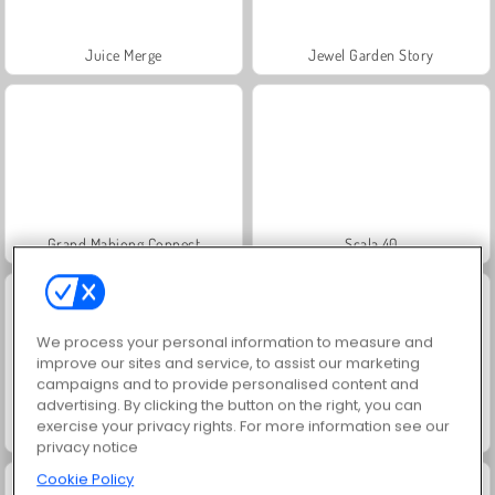
Juice Merge
Jewel Garden Story
Grand Mahjong Connect
Scala 40
We process your personal information to measure and
improve our sites and service, to assist our marketing
campaigns and to provide personalised content and
advertising. By clicking the button on the right, you can
exercise your privacy rights. For more information see our
Fashion Princess - Dress Up for Girls
Masha and the Bear: Meadows
privacy notice
Cookie Policy