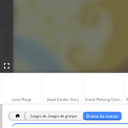
Juice Merge
Jewel Garden Story
Grand Mahjong Connect
Granja de ovejas
Juegos de Juegos de granjas