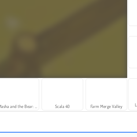
L
Masha and the Bear: Meadows
Scala 40
Farm Merge Valley