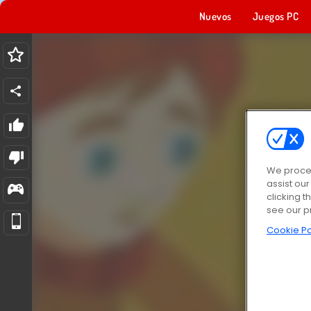
Nuevos
Juegos PC
We proces
assist ou
clicking t
see our p
Cookie Po