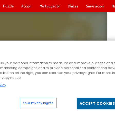
Puzzle
Acción
Multijugador
Chicas
Simulación
H
s your personal information to measure and improve our sites and s
r marketing campaigns and to provide personalised content and adver
he button on the right, you can exercise your privacy rights. For more 
rivacy notice
licy
Your Privacy Rights
ACCEPT COOKIES