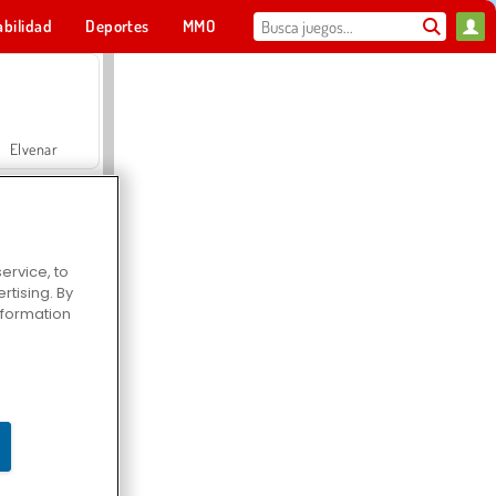
abilidad
Deportes
MMO
Para ti
Elvenar
ervice, to
tising. By
Hospital Surgeon Doctor Game
information
Offroad Crash Climber 4X4