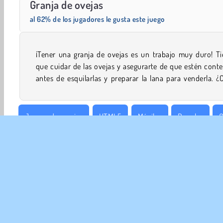
Granja de ovejas
Trollface Quest: USA 2
Fashion Princess - Dress Up for Girls
al 62% de los jugadores le gusta este juego
¡Tener una granja de ovejas es un trabajo muy duro! Ti
que podrás con todas estas responsabilidades en 
que cuidar de las ovejas y asegurarte de que estén cont
antes de esquilarlas y preparar la lana para venderla. ¿
Juegos de granjas
HTML5
Móviles
Popular
G
Gestión de tiempo
EMP