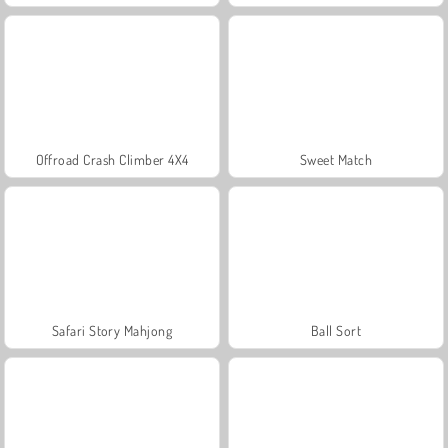
Offroad Crash Climber 4X4
Sweet Match
Safari Story Mahjong
Ball Sort