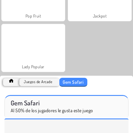
Pop Fruit
Jackpot
Lady Popular
Gem Safari
Juegos de Arcade
Gem Safari
Al 50% de los jugadores le gusta este juego