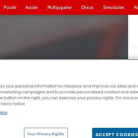
Puzzle
Acción
Multijugador
Chicas
Simulación
H
s your personal information to measure and improve our sites and s
r marketing campaigns and to provide personalised content and adver
he button on the right, you can exercise your privacy rights. For more 
rivacy notice
licy
Your Privacy Rights
ACCEPT COOKIES