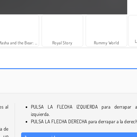
L
Masha and the Bear: Meadows
Royal Story
Rummy World
¡Vamos a pescar!
Juice Merge
es al
PULSA LA FLECHA IZQUIERDA para derrapar a
izquierda.
PULSA LA FLECHA DERECHA para derrapar a la derech
ea de
, un