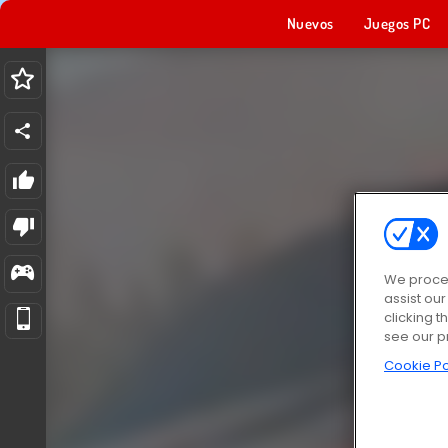
Nuevos
Juegos PC
We proces
assist ou
clicking t
see our p
Cookie Po