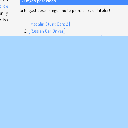
Juegos parecidos
o de
Si te gusta este juego, ¡no te pierdas estos títulos!
ón y
 los
Madalin Stunt Cars 2
Russian Car Driver
Maximum Acceleration: 3D Drift Game
hes
¿Quién ha creado Furious Drift?
s un
Furious Drift es obra de Fuego Games.
¿Puedo jugar a Furious Drift en dispositivos móviles?
¡Sí! Furious Drift está disponible en
Google Play
.
Carreras
WebGL