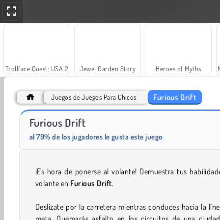
Trollface Quest: USA 2
Jewel Garden Story
Heroes of Myths
Furious Drift
Juegos de Juegos Para Chicos
Furious Drift
Scala 40
Charm Farm
al 79% de los jugadores le gusta este juego
¡Es hora de ponerse al volante! Demuestra tus habilidad
volante en
Furious Drift
.
Deslízate por la carretera mientras conduces hacia la lín
meta. Quemarás asfalto en los circuitos de una ciudad