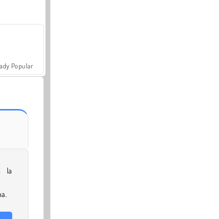
ady Popular
 la
a.