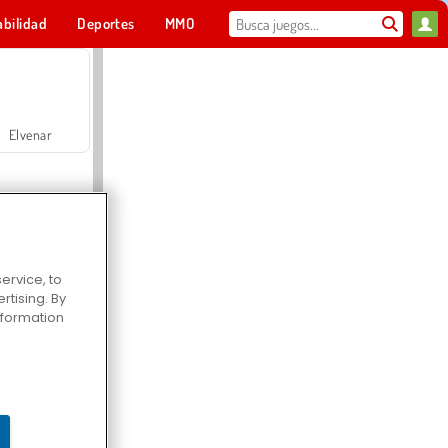
abilidad
Deportes
MMO
Para ti
Elvenar
ervice, to
tising. By
Hospital Surgeon Doctor Game
information