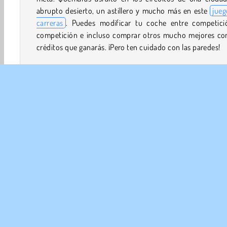
abrupto desierto, un astillero y mucho más en este
jueg
carreras
. Puedes modificar tu coche entre competici
competición e incluso comprar otros mucho mejores con
créditos que ganarás. ¡Pero ten cuidado con las paredes!
¿Cómo se juega a Furious Drift?
Furious Drift es un
juego de derrapes
con coc
personalizados. Ganarás créditos cada vez que haga
derrape correctamente.
Controles del juego
PULSA LA FLECHA ARRIBA para acelerar.
PULSA LA FLECHA ABAJO para frenar.
Juegos Para Chicos
Juegos de Drifting
Popular