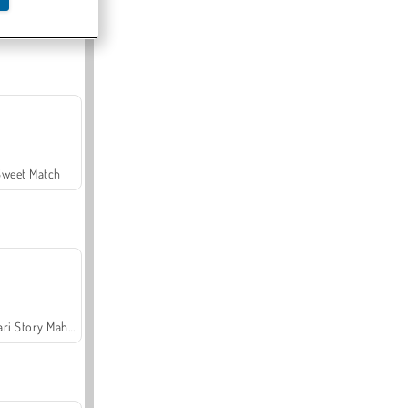
Offroad Crash Climber 4X4
Sweet Match
Safari Story Mahjong