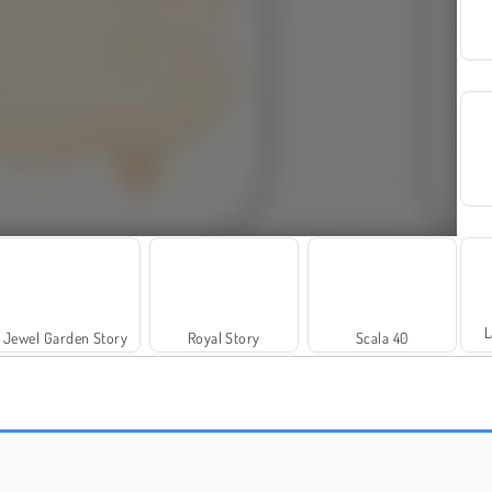
L
Jewel Garden Story
Royal Story
Scala 40
Family Relics
Heroes of Myths