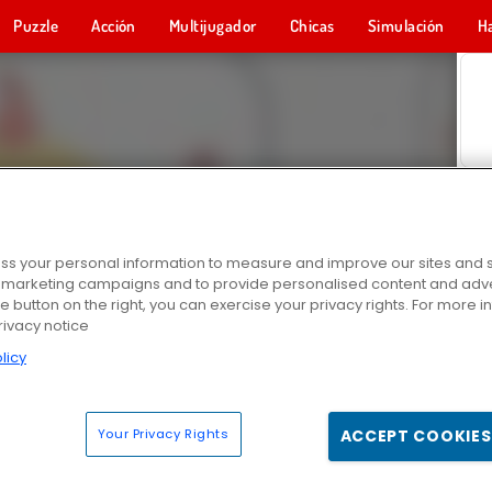
Puzzle
Acción
Multijugador
Chicas
Simulación
H
s your personal information to measure and improve our sites and s
r marketing campaigns and to provide personalised content and adver
he button on the right, you can exercise your privacy rights. For more 
rivacy notice
licy
Your Privacy Rights
ACCEPT COOKIES