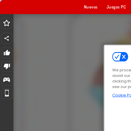
Nuevos
Juegos PC
We proces
assist ou
clicking t
see our p
Cookie Po