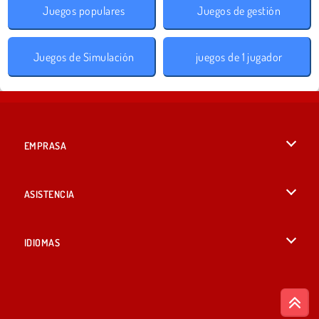
Juegos populares
Juegos de gestión
Juegos de Simulación
juegos de 1 jugador
EMPRASA
Condiciones de uso
ASISTENCIA
Política de Privacidad
Ayuda
IDIOMAS
Cookies
English
Consentimiento de cookies