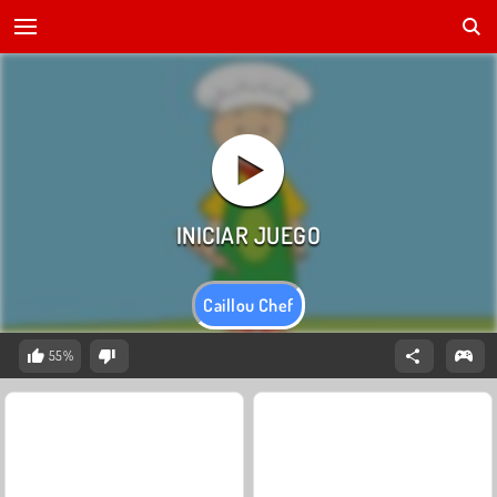
Caillou Chef
55%