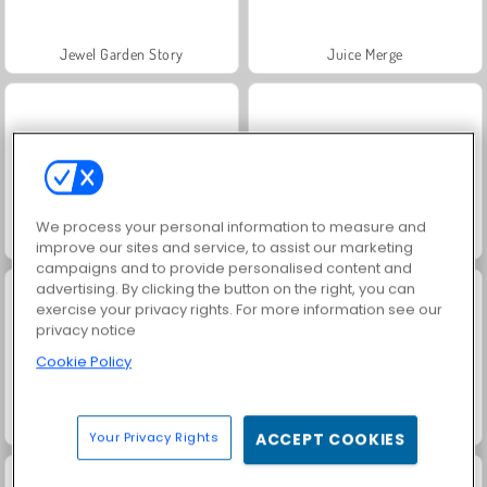
Jewel Garden Story
Juice Merge
We process your personal information to measure and
Grand Mahjong Connect
Farm Merge Valley
improve our sites and service, to assist our marketing
campaigns and to provide personalised content and
advertising. By clicking the button on the right, you can
exercise your privacy rights. For more information see our
privacy notice
Cookie Policy
Fashion Princess - Dress Up for Girls
Masha and the Bear: Meadows
Your Privacy Rights
ACCEPT COOKIES