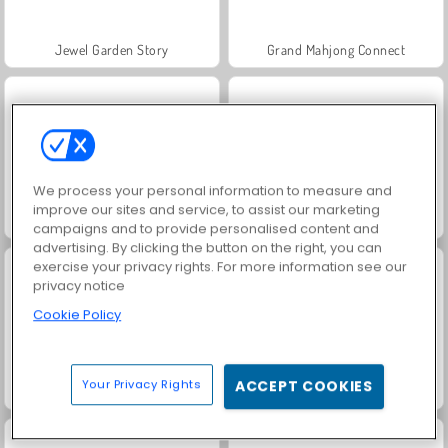
Jewel Garden Story
Grand Mahjong Connect
We process your personal information to measure and
improve our sites and service, to assist our marketing
Juice Merge
Scala 40
campaigns and to provide personalised content and
advertising. By clicking the button on the right, you can
exercise your privacy rights. For more information see our
privacy notice
Cookie Policy
Your Privacy Rights
ACCEPT COOKIES
Solitaire Social
Trollface Quest: USA 2