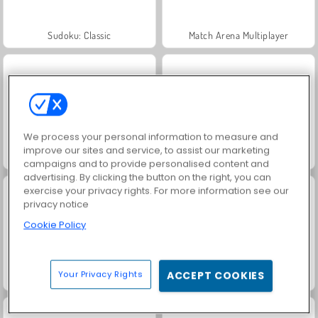
Sudoku: Classic
Match Arena Multiplayer
We process your personal information to measure and
improve our sites and service, to assist our marketing
¡Vamos a pescar!
Push.io
campaigns and to provide personalised content and
advertising. By clicking the button on the right, you can
exercise your privacy rights. For more information see our
privacy notice
Cookie Policy
Your Privacy Rights
ACCEPT COOKIES
Crazy Axe
Crowd Battle Gun Rush