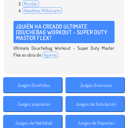
Murder
Handless Millionaire
¿QUIÉN HA CREADO ULTIMATE
DOUCHEBAG WORKOUT - SUPER DUTY
MASTER FLEX?
Ultimate Douchebag Workout - Super Duty Master
Flex es obra de
Agame
.
Juegos Divertidos
Juegos Graciosos
Juegos populares
Juegos de Simulación
Juegos de Habilidad
Juegos de Deportes