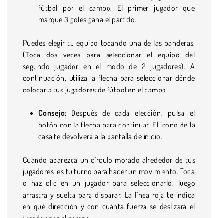
fútbol por el campo. El primer jugador que
marque 3 goles gana el partido.
Puedes elegir tu equipo tocando una de las banderas.
(Toca dos veces para seleccionar el equipo del
segundo jugador en el modo de 2 jugadores). A
continuación, utiliza la flecha para seleccionar dónde
colocar a tus jugadores de fútbol en el campo.
Consejo:
Después de
cada elección, pulsa el
botón con la flecha para continuar. El icono de la
casa te devolverá a la pantalla de inicio.
Cuando aparezca un círculo morado alrededor de tus
jugadores, es tu turno para hacer un movimiento. Toca
o haz clic en un jugador para seleccionarlo, luego
arrastra y suelta para disparar. La línea roja te indica
en qué dirección y con cuánta fuerza se deslizará el
jugador por el campo.