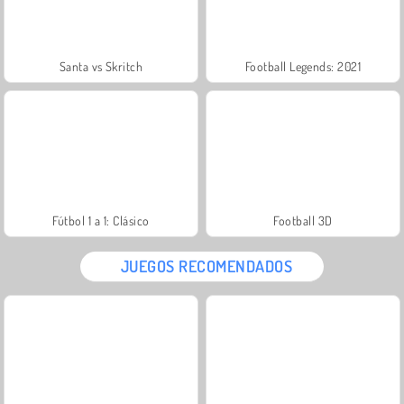
Santa vs Skritch
Football Legends: 2021
Fútbol 1 a 1: Clásico
Football 3D
JUEGOS RECOMENDADOS