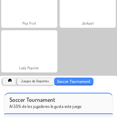
Pop Fruit
Jackpot
Lady Popular
Soccer Tournament
Juegos de Deportes
Soccer Tournament
Al 55% de los jugadores le gusta este juego