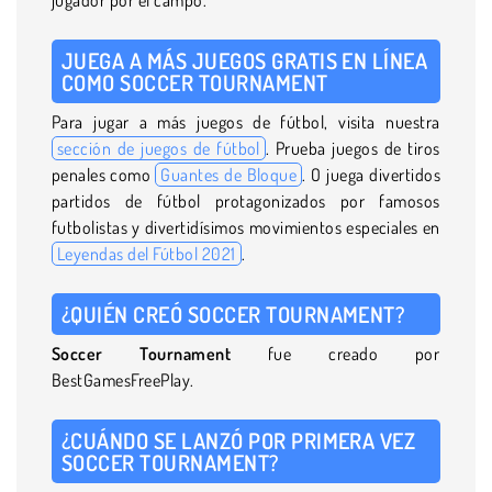
JUEGA A MÁS JUEGOS GRATIS EN LÍNEA
COMO SOCCER TOURNAMENT
Para jugar a más juegos de fútbol, visita nuestra
sección de juegos de fútbol
. Prueba juegos de tiros
penales como
Guantes de Bloque
. O juega divertidos
partidos de fútbol protagonizados por famosos
futbolistas y divertidísimos movimientos especiales en
Leyendas del Fútbol 2021
.
¿QUIÉN CREÓ SOCCER TOURNAMENT?
Soccer
Tournament
fue creado por
BestGamesFreePlay.
¿CUÁNDO SE LANZÓ POR PRIMERA VEZ
SOCCER TOURNAMENT?