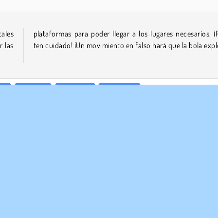
ales
¡Pero
r las
ten cuidado! ¡Un movimiento en falso hará que la bola expl
ck
Popular
1 jugador
Habilidad
RASA
ASISTENCIA
diciones de uso
Cookies
Ayuda
ica de Privacidad
Consentimiento de cookies