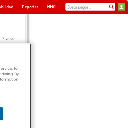
abilidad
Deportes
MMO
Para ti
Elvenar
ervice, to
tising. By
Hospital Surgeon Doctor Game
information
Offroad Crash Climber 4X4