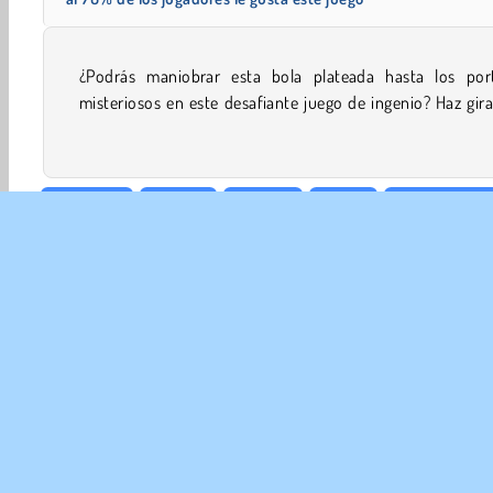
¿Podrás maniobrar esta bola plateada hasta los port
plataformas para poder llegar a los lugares necesarios. 
misteriosos en este desafiante juego de ingenio? Haz gira
Mentales
Familia
HTML5
Física
Point and Cli
EMP
Con
Polít