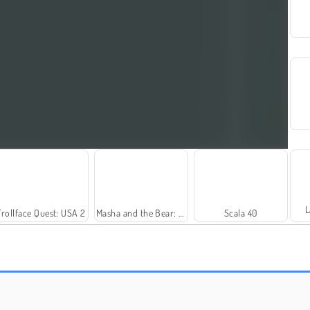
L
Trollface Quest: USA 2
Masha and the Bear: Meadows
Scala 40
Harvest Honors
Farm Merge Valley