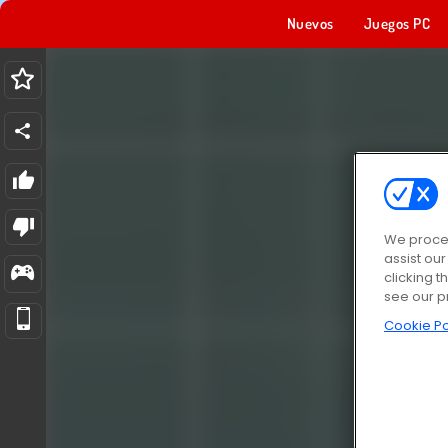
Nuevos
Juegos PC
We proces
assist ou
clicking t
see our p
Cookie Po