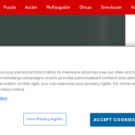
Puzzle
Acción
Multijugador
Chicas
Simulación
H
s your personal information to measure and improve our sites and s
r marketing campaigns and to provide personalised content and adver
he button on the right, you can exercise your privacy rights. For more 
rivacy notice
licy
Your Privacy Rights
ACCEPT COOKIES