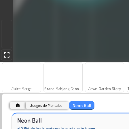
Juice Merge
Grand Mahjong Connect
Jewel Garden Story
Neon Ball
Juegos de Mentales
Neon Ball
Solitaire Social
Fashion Princess - Dress Up for Girls
al 76% de los jugadores le gusta este juego