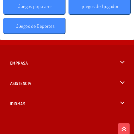
Juegos populares
juegos de 1 jugador
Juegos de Deportes
EMPRASA
Condiciones de uso
ASISTENCIA
Política de Privacidad
Ayuda
IDIOMAS
Cookies
English
Consentimiento de cookies