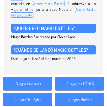
correcto en
Arrow Slide Puzzle
. O sobrevive a un
viaje en el tiempo a la Edad Media en
Castle Craft:
Merge Quest+
.
¿QUIÉN CREÓ MAGIC BOTTLES?
Magic Bottles
fue creado por Clever Apps.
¿CUÁNDO SE LANZÓ MAGIC BOTTLES?
Este juego se lanzó el 9 de marzo de 2026.
Juegos Mentales
Juegos de HTML5
Juegos De Lógica
Juegos Móviles