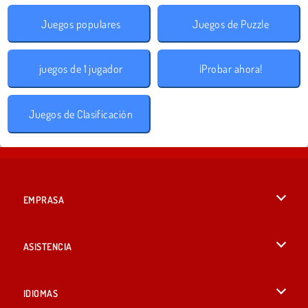
Juegos populares
Juegos de Puzzle
juegos de 1 jugador
¡Probar ahora!
Juegos de Clasificación
EMPRASA
Condiciones de uso
ASISTENCIA
Política de Privacidad
Ayuda
IDIOMAS