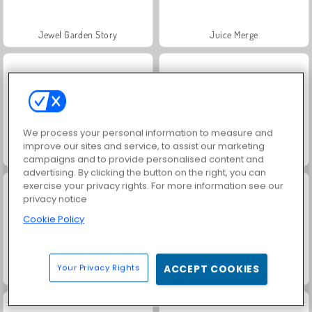
Jewel Garden Story
Juice Merge
We process your personal information to measure and
improve our sites and service, to assist our marketing
Grand Mahjong Connect
Trollface Quest: USA 2
campaigns and to provide personalised content and
advertising. By clicking the button on the right, you can
exercise your privacy rights. For more information see our
privacy notice
Cookie Policy
Your Privacy Rights
ACCEPT COOKIES
Masha and the Bear: Meadows
Scala 40