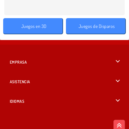
Juegos en 3D
Juegos de Disparos
EMPRASA
Condiciones de uso
ASISTENCIA
Política de Privacidad
Ayuda
IDIOMAS
Cookies
English
Consentimiento de cookies