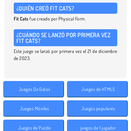
¿QUIÉN CREÓ FIT CATS?
Fit
Cats
fue creado por Physical Form.
¿CUÁNDO SE LANZÓ POR PRIMERA VEZ
FIT CATS?
Este juego se lanzó por primera vez el 21 de diciembre
de 2023.
Juegos De Gatos
Juegos de HTML5
Juegos Móviles
Juegos populares
Juegos de Puzzle
juegos de 1 jugador