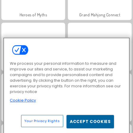
Heroes of Myths
Grand Mahjong Connect
We process your personal information to measure and
Juice Merge
Jewel Garden Story
improve our sites and service, to assist our marketing
campaigns and to provide personalised content and
advertising. By clicking the button on the right, you can
exercise your privacy rights. For more information see our
privacy notice
Cookie Policy
Trollface Quest: USA 2
Solitario FRVR
Your Privacy Rights
ACCEPT COOKIES