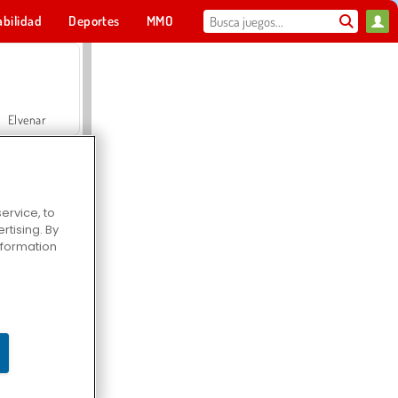
abilidad
Deportes
MMO
Para ti
Elvenar
ervice, to
tising. By
Hospital Surgeon Doctor Game
information
Offroad Crash Climber 4X4