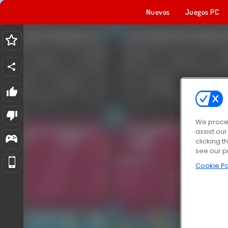
Nuevos
Juegos PC
We proces
assist ou
clicking t
see our p
Cookie Po