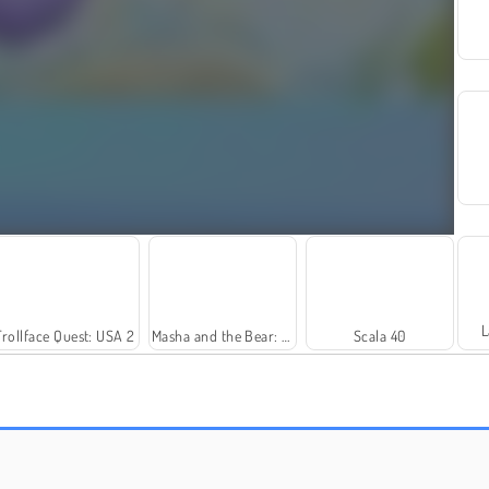
L
Trollface Quest: USA 2
Masha and the Bear: Meadows
Scala 40
Harvest Honors
Farm Merge Valley