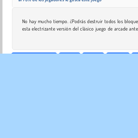
No hay mucho tiempo. ¿Podrás destruir todos los bloque
que el reloj llegue a cero? Toma el control de la barra y r
esta electrizante versión del clásico juego de arcade antes de
Apuntar y Disparar
Familia
HTML5
Popular
1
EMP
Con
Polít