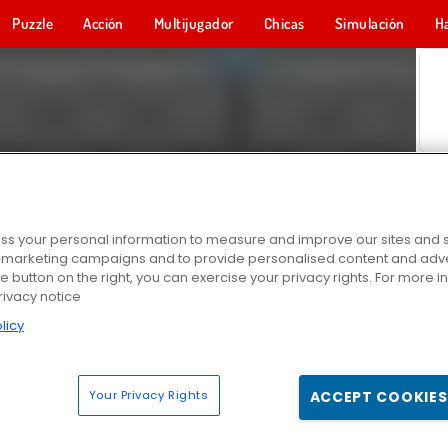
Puzzle
Acción
Multijugador
Chicas
Simulación
H
s your personal information to measure and improve our sites and s
r marketing campaigns and to provide personalised content and adver
he button on the right, you can exercise your privacy rights. For more 
rivacy notice
licy
Your Privacy Rights
ACCEPT COOKIES