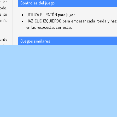
 los
Controles del juego
todo.
e su
UTILIZA EL RATÓN para jugar.
 más
HAZ CLIC IZQUIERDO para empezar cada ronda y haz 
en las respuestas correctas.
iante
Juegos similares
a dar
¿Quieres probar otros
juegos de ingenio
? Si es así, ech
al.
vistazo a otros juegos de preguntas y respuestas, como
Face Quest: Video Memes y Programas de TV: Parte 
explora cada escena en busca de objetos ocultos en el j
a las
de búsqueda de imágenes Daily Hidden Object.
unos
gen,
¿Quién desarrolló Braindom 2?
untos
Braindom 2 fue creado por Famobi.
es y
ulas
 las