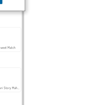
Offroad Crash Climber 4X4
Sweet Match
Safari Story Mahjong