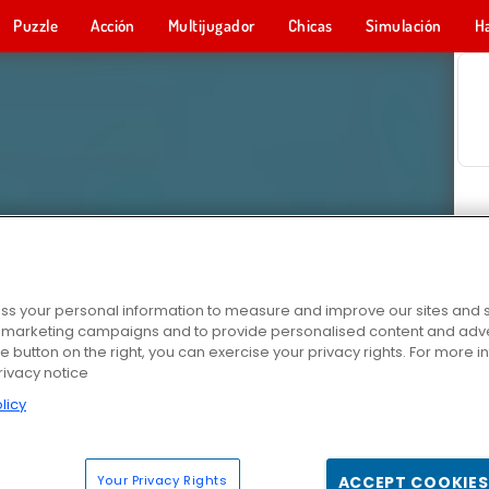
Puzzle
Acción
Multijugador
Chicas
Simulación
H
s your personal information to measure and improve our sites and s
r marketing campaigns and to provide personalised content and adver
he button on the right, you can exercise your privacy rights. For more 
rivacy notice
licy
Your Privacy Rights
ACCEPT COOKIES