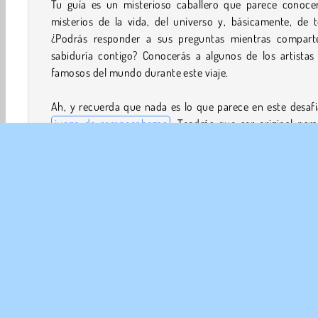
Tu guía es un misterioso caballero que parece conocer
misterios de la vida, del universo y, básicamente, de 
¿Podrás responder a sus preguntas mientras compart
sabiduría contigo? Conocerás a algunos de los artistas
famosos del mundo durante este viaje.
Ah, y recuerda que nada es lo que parece en este desaf
juego de rompecabezas
. Tendrás que ser original par
con soluciones ingeniosas si quieres llegar a la pregunta fin
¿Cómo jugar a Braindom 2?
Braindom es un juego de preguntas extraño y alocado. Mir
imágenes y busca pistas para resolver cada puzzle. Alg
puzzles consistirán en encontrar una pista en una ima
mientras que otros se basan más en la lógica. Une los p
sin cruzar las líneas, encuentra pruebas en las imágen
responde a las preguntas del concurso sobre pelíc
populares y otros medios de comunicación. Toca