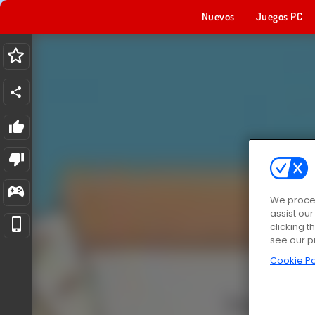
Nuevos
Juegos PC
We proces
assist ou
clicking t
see our p
Cookie Po