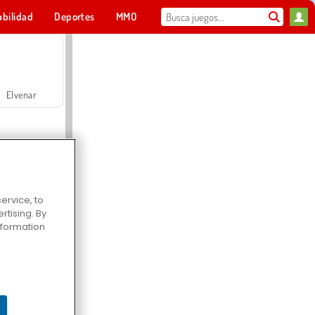
abilidad
Deportes
MMO
Para ti
Elvenar
ervice, to
tising. By
Hospital Surgeon Doctor Game
information