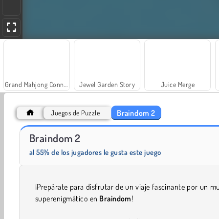
Grand Mahjong Connect
Jewel Garden Story
Juice Merge
Braindom 2
Juegos de Puzzle
Braindom 2
Masha and the Bear: Meadows
Farm Merge Valley
al 55% de los jugadores le gusta este juego
¡Prepárate para disfrutar de un viaje fascinante por un 
superenigmático en
Braindom
!