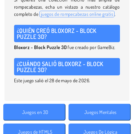
rompecabezas, echa un vistazo a nuestro catálogo
completo de
juegos de rompecabezas online gratis
.
¿QUIÉN CREÓ BLOXORZ - BLOCK
PUZZLE 3D?
Bloxorz - Block Puzzle 3D
fue creado por GameBiz.
¿CUÁNDO SALIÓ BLOXORZ - BLOCK
PUZZLE 3D?
Este juego salió el 28 de mayo de 2026.
Juegos en 3D
Juegos Mentales
Juegos de HTML5
Juegos De Lógica