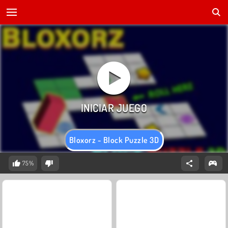
Bloxorz - Block Puzzle 3D
75%