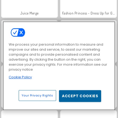
Juice Merge
Fashion Princess - Dress Up for Girls
We process your personal information to measure and
improve our sites and service, to assist our marketing
campaigns and to provide personalised content and
Family Relics
Jewel Garden Story
advertising. By clicking the button on the right, you can
exercise your privacy rights. For more information see our
privacy notice
Cookie Policy
Your Privacy Rights
ACCEPT COOKIES
Farm Merge Valley
Masha and the Bear: Meadows