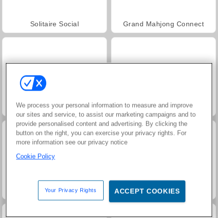
Solitaire Social
Grand Mahjong Connect
We process your personal information to measure and improve
Jewel Garden Story
Scala 40
our sites and service, to assist our marketing campaigns and to
provide personalised content and advertising. By clicking the
button on the right, you can exercise your privacy rights. For
more information see our privacy notice
Cookie Policy
Juice Merge
Trollface Quest: USA 2
Your Privacy Rights
ACCEPT COOKIES